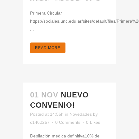
Primera Circular
https://sociales.unc.edu.ar/sites/default/files/Primera%2
...
READ MORE
01 NOV
NUEVO
CONVENIO!
Posted at 14:56h
in
Novedades
by
c1460267
0 Comments
0
Likes
Depilación medica definitiva10% de