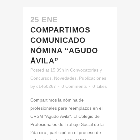
25 ENE
COMPARTIMOS
COMUNICADO
NÓMINA “AGUDO
ÁVILA”
Posted at 15:39h
in
Convocatorias y
Concursos
,
Novedades
,
Publicaciones
by
c1460267
0 Comments
0
Likes
Compartimos la nómina de
profesionales para reemplazos en el
CRSM "Agudo Ávila". El Colegio de
Profesionales de Trabajo Social de la
2da circ., participó en el proceso de