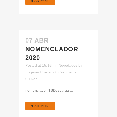
READ MORE
07 ABR
NOMENCLADOR
2020
Posted at 15:15h
in
Novedades
by
Eugenia Urrere
0 Comments
0
Likes
nomenclador-TSDescarga ...
READ MORE