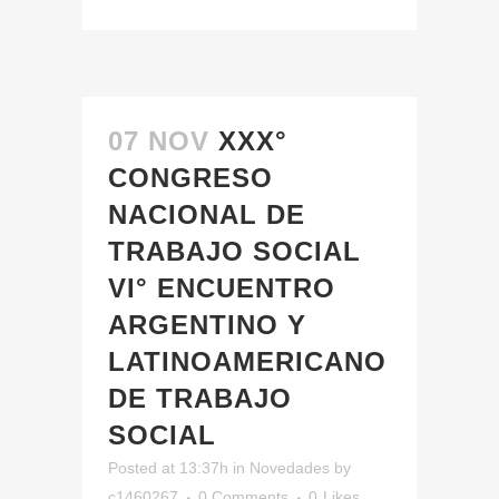
07 NOV
XXX°
CONGRESO
NACIONAL DE
TRABAJO SOCIAL
VI° ENCUENTRO
ARGENTINO Y
LATINOAMERICANO
DE TRABAJO
SOCIAL
Posted at 13:37h
in
Novedades
by
c1460267
0 Comments
0
Likes