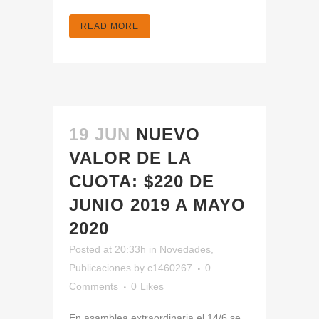
READ MORE
19 JUN
NUEVO
VALOR DE LA
CUOTA: $220 DE
JUNIO 2019 A MAYO
2020
Posted at 20:33h
in
Novedades
,
Publicaciones
by
c1460267
0
Comments
0
Likes
En asamblea extraordinaria el 14/6 se