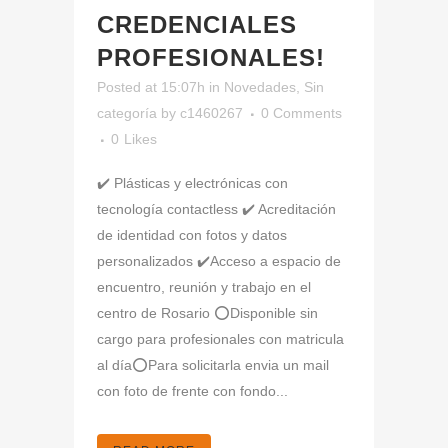
CREDENCIALES
PROFESIONALES!
Posted at 15:07h
in
Novedades
,
Sin
categoría
by
c1460267
0 Comments
0
Likes
✔️ Plásticas y electrónicas con
tecnología contactless ✔️ Acreditación
de identidad con fotos y datos
personalizados ✔️Acceso a espacio de
encuentro, reunión y trabajo en el
centro de Rosario ⭕Disponible sin
cargo para profesionales con matricula
al día⭕Para solicitarla envia un mail
con foto de frente con fondo...