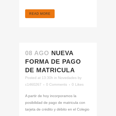
READ MORE
08 AGO
NUEVA
FORMA DE PAGO
DE MATRICULA
Posted at 13:30h
in
Novedades
by
c1460267
0 Comments
0
Likes
A partir de hoy incorporamos la
posibilidad de pago de matricula con
tarjeta de crédito y débito en el Colegio