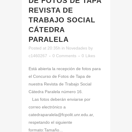
DE FOTOS DE TAPA
REVISTA DE
TRABAJO SOCIAL
CÁTEDRA
PARALELA
Posted at 20:35h
in
Novedades
by
c1460267
0 Comments
0
Likes
Está abierta la recepción de fotos para
el Concurso de Fotos de Tapa de
nuestra Revista de Trabajo Social
Cátedra Paralela número 16.
Las fotos deberán enviarse por
correo electrónico a
catedraparalela@fcpolit.unr.edu.ar,
respetando el siguiente
formato:Tamaño...