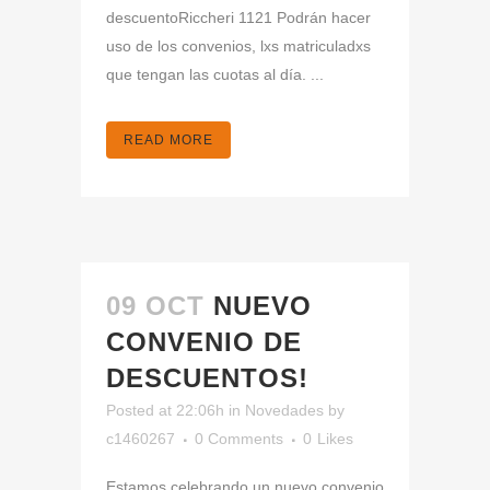
descuentoRiccheri 1121 Podrán hacer
uso de los convenios, lxs matriculadxs
que tengan las cuotas al día. ...
READ MORE
09 OCT
NUEVO
CONVENIO DE
DESCUENTOS!
Posted at 22:06h
in
Novedades
by
c1460267
0 Comments
0
Likes
Estamos celebrando un nuevo convenio