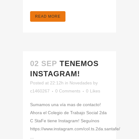
READ MORE
02 SEP
TENEMOS
INSTAGRAM!
Posted at 22:12h
in
Novedades
by
c1460267
0 Comments
0
Likes
Sumamos una vía mas de contacto!
Ahora el Colegio de Trabajo Social 2da
C StaFe tiene Instagram! Seguínos
https://www.instagram.com/col.ts.2da.santafe/
...