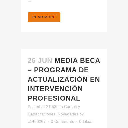
...
READ MORE
26 JUN
MEDIA BECA
– PROGRAMA DE
ACTUALIZACIÓN EN
INTERVENCIÓN
PROFESIONAL
Posted at 21:53h
in
Cursos y
Capacitaciones
,
Novedades
by
c1460267
0 Comments
0
Likes