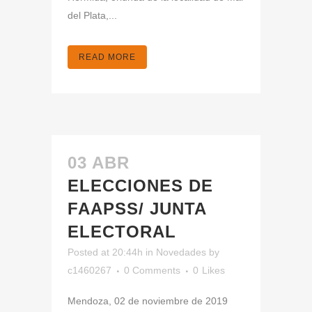
del Plata,...
READ MORE
03 ABR
ELECCIONES DE
FAAPSS/ JUNTA
ELECTORAL
Posted at 20:44h
in
Novedades
by
c1460267
0 Comments
0
Likes
Mendoza, 02 de noviembre de 2019