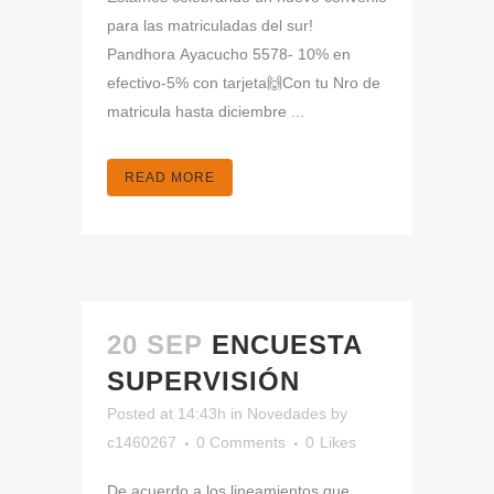
para las matriculadas del sur!
Pandhora Ayacucho 5578- 10% en
efectivo-5% con tarjeta🙌Con tu Nro de
matricula hasta diciembre ...
READ MORE
20 SEP
ENCUESTA
SUPERVISIÓN
Posted at 14:43h
in
Novedades
by
c1460267
0 Comments
0
Likes
De acuerdo a los lineamientos que