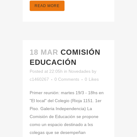
READ MORE
18 MAR
COMISIÓN
EDUCACIÓN
Posted at 22:05h
in
Novedades
by
c1460267
0 Comments
0
Likes
Primer reunión: martes 19/3 - 18hs en
"El local" del Colegio (Rioja 1151. 1er
Piso. Galeria Independencia) La
Comisión de Educación se propone
como un espacio destinado a lxs
colegas que se desempeñan