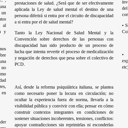
.”, 
inv
prestaciones de salud. ¿Será que de ser efectivamente 
na 
de
aplicada la Ley de salud mental el destino de una 
 un 
con
persona diferirá si entra por el circuito de discapacidad 
os 
a si entra por el de salud mental? 
 al 
•
S
 y 
Col
Tanto la Ley Nacional de Salud Mental y la 
Convención sobre derechos de las personas con 
discapacidad han sido producto de un proceso de 
os 
lucha que intenta revertir el proceso de medicalización 
•
bre 
y negación de derechos que pesa sobre el colectivo de 
exp
na 
PCD. 
etc
 no 
mo 
ad 
s, 
Así, desde la reforma psiquiátrica italiana, se plantea 
 en 
como necesario poner la locura en circulación; no 
 
ocultar la experiencia fuera de norma, llevarla a la 
visibilidad pública y convivir con ella; pensar en cómo 
construir contextos integrantes en condiciones de 
sostener situaciones incoherentes, tensiones, conflictos: 
der 
apoyar contradicciones sin reprimirlas ni esconderlas 