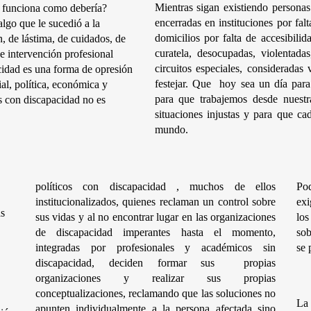
Mientras sigan existiendo personas 
o funciona como debería? 
encerradas en instituciones por fal
go que le sucedió a la 
domicilios por falta de accesibilida
, de lástima, de cuidados, de 
curatela, desocupadas, violentada
 intervención profesional 
circuitos especiales, considerada
idad es una forma de opresión 
festejar. Que  hoy sea un día para
al, política, económica y 
para que trabajemos desde nuestras
as con discapacidad no es 
situaciones injustas y para que cad
mundo.
políticos con discapacidad , muchos de ellos 
Po
institucionalizados, quienes reclaman un control sobre 
exi
s 
sus vidas y al no encontrar lugar en las organizaciones 
los
de discapacidad imperantes hasta el momento, 
sob
integradas por profesionales y académicos sin 
se 
discapacidad, deciden formar sus  propias 
organizaciones y realizar sus propias 
conceptualizaciones, reclamando que las soluciones no 
La
apunten individualmente a la persona afectada sino 