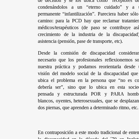
de decisión y se los ubica como “receptores de.
condenándolos a un “eterno cuidado” y a u
permanente “infantilización”. Pareciera haber sólo
camino: para la PCD hay que reclamar tratamient
médicos/terapéuticos (de paso se contribuye así
crecimiento de la industria de la discapacidad)
asistencia (pensión, pase de transporte, etc). 
Desde la comisión de discapacidad consideram
necesario que los profesionales reflexionemos so
nuestra práctica y podamos reorientarla desde u
visión del modelo social de la discapacidad que
ubica el problema en la persona que “no es co
debería ser”, sino que lo ubica en esta socied
pensada y estructurada POR y PARA hombre
blancos, oyentes, heterosexuales, que se desplazan
dos piernas, que aprenden a determinado ritmo, etc.
En contraposición a este modo tradicional de enten