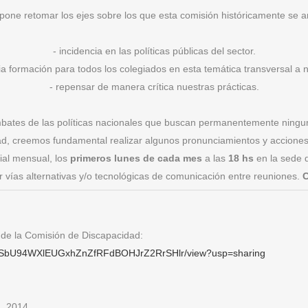
pone retomar los ejes sobre los que esta comisión históricamente se ar
- incidencia en las políticas públicas del sector.
ria formación para todos los colegiados en esta temática transversal a 
- repensar de manera crítica nuestras prácticas.
bates de las políticas nacionales que buscan permanentemente ningune
d, creemos fundamental realizar algunos pronunciamientos y accione
ial mensual, los
primeros lunes de cada mes
a las
18 hs
en la sede 
r vías alternativas y/o tecnológicas de comunicación entre reuniones.
C
a de la Comisión de Discapacidad:
KV2dSbU94WXlEUGxhZnZfRFdBOHJrZ2RrSHlr/view?usp=sharing
02_2014