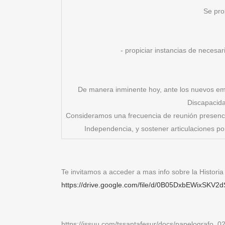
Se pro
- propiciar instancias de necesa
De manera inminente hoy, ante los nuevos em
Discapacida
Consideramos una frecuencia de reunión presenc
Independencia, y sostener articulaciones po
Te invitamos a acceder a mas info sobre la Histori
https://drive.google.com/file/d/0B05DxbEWixS
https://issuu.com/tssantafesur/docs/papelografo_