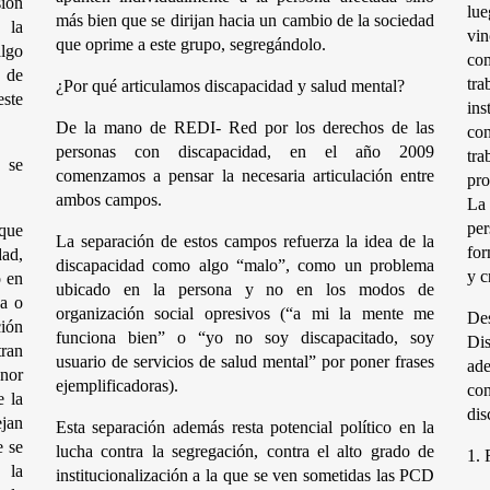
ón 
lue
más bien que se dirijan hacia un cambio de la sociedad 
la 
vin
que oprime a este grupo, segregándolo.
lgo 
co
de 
tr
¿Por qué articulamos discapacidad y salud mental? 
te 
ins
De la mano de REDI- Red por los derechos de las 
co
personas con discapacidad, en el año 2009 
tra
se 
comenzamos a pensar la necesaria articulación entre 
pro
ambos campos.
La 
pe
que 
La separación de estos campos refuerza la idea de la 
for
d, 
discapacidad como algo “malo”, como un problema 
y c
 en 
ubicado en la persona y no en los modos de 
a o 
organización social opresivos (“a mi la mente me 
De
ión 
funciona bien” o “yo no soy discapacitado, soy 
Dis
ran 
usuario de servicios de salud mental” por poner frases 
ad
nor 
ejemplificadoras). 
co
 la 
dis
an 
Esta separación además resta potencial político en la 
 se 
lucha contra la segregación, contra el alto grado de 
1.
la 
institucionalización a la que se ven sometidas las PCD 