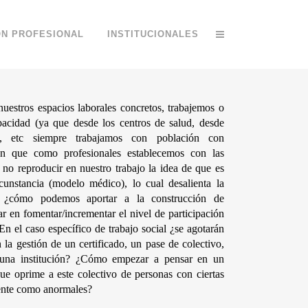
ÓN PROFESIONAL
INSTITUCIONALES
estros espacios laborales concretos, trabajemos o 
pacidad (ya que desde los centros de salud, desde 
l, etc siempre trabajamos con población con 
ión que como profesionales establecemos con las 
o reproducir en nuestro trabajo la idea de que es 
cunstancia (modelo médico), lo cual desalienta la 
?  ¿cómo podemos aportar a la construcción de 
en fomentar/incrementar el nivel de participación 
 En el caso específico de trabajo social ¿se agotarán 
 la gestión de un certificado, un pase de colectivo, 
una institución? ¿Cómo empezar a pensar en un 
ue oprime a este colectivo de personas con ciertas 
mente como anormales?