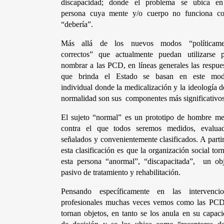
discapacidad; donde el problema se ubica en 
persona cuya mente y/o cuerpo no funciona co
“debería”.
Más allá de los nuevos modos “políticamen
correctos” que actualmente puedan utilizarse pa
nombrar a las PCD, en líneas generales las respues
que brinda el Estado se basan en este mode
individual donde la medicalización y la ideología de
normalidad son sus  componentes más significativos
El sujeto “normal” es un prototipo de hombre me
contra el que todos seremos medidos, evaluado
señalados y convenientemente clasificados. A partir
esta clasificación es que la organización social torn
esta persona “anormal”, “discapacitada”,  un obj
pasivo de tratamiento y rehabilitación.
Pensando específicamente en las intervencion
profesionales muchas veces vemos como las PCD 
tornan objetos, en tanto se los anula en su capaci