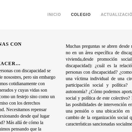
INICIO
COLEGIO
ACTUALIZACI
NAS CON 
Muchas preguntas se abren desde nu
no en un área específica de disca
vivienda,desde promoción socia
 HACER…
discapacidad): ¿cuál es la relac
ersonas con discapacidad se 
personas con discapacidad? ¿como n
e nosostres, pero sin embargo 
una víctima individual de una cir
amos cotidianamente con 
participación social y política
erados y cuyas vidas son 
autonomía? ¿Cómo podemos aportar 
 como un festejo sino como un 
social y política de este colectivo?
miso con los derechos 
las posibilidades de intervención en
ad. Necesitamos repensar 
una pensión o una ubicación en 
lexionando desde qué lugar 
cambio de la organización social q
d? Más allá de cómo la 
características sancionadas social
uimos pensando que la 