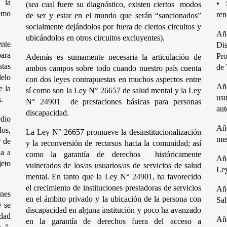
la 
•
(sea cual fuere su diagnóstico, existen ciertos  modos 
mo 
ren
de ser y estar en el mundo que serán “sancionados” 
socialmente dejándolos por fuera de ciertos circuitos y 
Añ
ubicándolos en otros circuitos excluyentes).
te 
Di
ra 
Pro
Además es sumamente necesaria la articulación de 
tas 
de 
ambos campos sobre todo cuando nuestro país cuenta 
lo 
con dos leyes contrapuestas en muchos aspectos entre 
Añ
 la 
sí como son la Ley N° 26657 de salud mental y la Ley 
usu
. 
N° 24901  de prestaciones básicas para personas 
aut
discapacidad.
dio 
Año
s, 
La Ley N° 26657 promueve la desinstitucionalización 
men
 de 
y la reconversión de recursos hacia la comunidad; así 
a a 
como la garantía de derechos  históricamente 
Añ
eto 
vulnerados de los/as usuarios/as de servicios de salud 
Ley
mental. En tanto que la Ley N° 24901, ha favorecido 
el crecimiento de instituciones prestadoras de servicios 
Añ
es 
en el ámbito privado y la ubicación de la persona con 
Sal
se 
discapacidad en alguna institución y poco ha avanzado 
dad 
Añ
en la garantía de derechos fuera del acceso a 