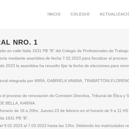
INICIO
COLEGIO
ACTUALIZACI
AL NRO. 1
 sito en calle Italia 1631 PB “B” del Colegio de Profesionales de Traba
electa mediante asamblea de fecha 7.02.2023 para fiscalizar el proceso
e 2023 la asamblea ha resuelto fijar la fecha de elecciones para renov
ectoral integrada por MIRA, GABRIELA VANINA, TRABATTONI,FLORENCI
ara el proceso de renovación de Comisión Directiva, Tribunal de Ética y
DE BELLA, KARINA.
l horario de 18 a 20hs, Jueves 23 de febrero en el horario de 9 a 11 H
alia 1631 PB “B”.
 el 9.02.2023 al 7.03.2023 hasta las 13hs. Debiendo lxs matriculadxs reu