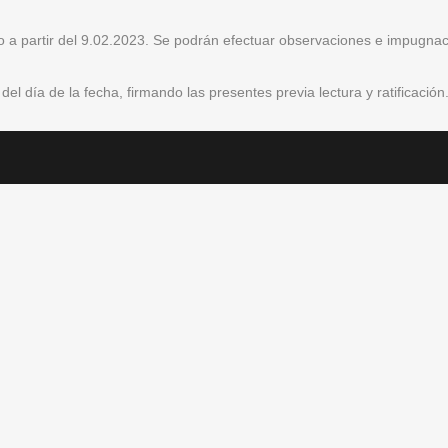
egio a partir del 9.02.2023. Se podrán efectuar observaciones e impugna
del día de la fecha, firmando las presentes previa lectura y ratificación